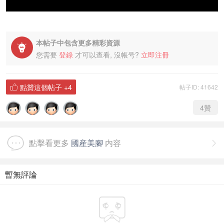
本帖子中包含更多精彩資源

您需要
登錄
才可以查看, 沒帳号?
立即注冊
點贊這個帖子
+4
帖子ID: 41642

4
贊
點擊看更多
國産美腳
内容

暫無評論
