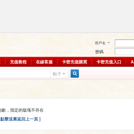
用戶名
密碼
值
充值教程
在線客服
卡密充值購買
卡密充值入口
帖子
搜
索
抱歉，指定的版塊不存在
[ 點擊這裏返回上一頁 ]